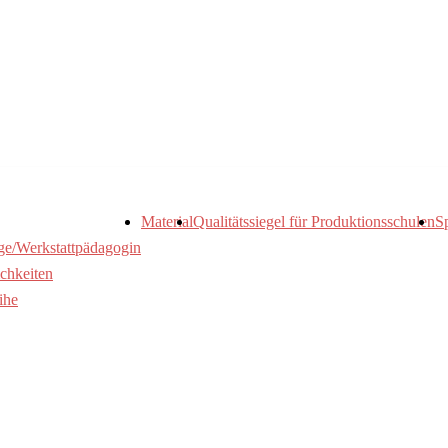
Material
Qualitätssiegel für Produktionsschulen
S
ge/Werkstattpädagogin
chkeiten
ihe