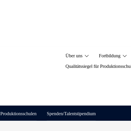
Über uns
Fortbildung
Qualitätssiegel für Produktionsschu
r Produktionsschulen
Spenden/Talentstipendium