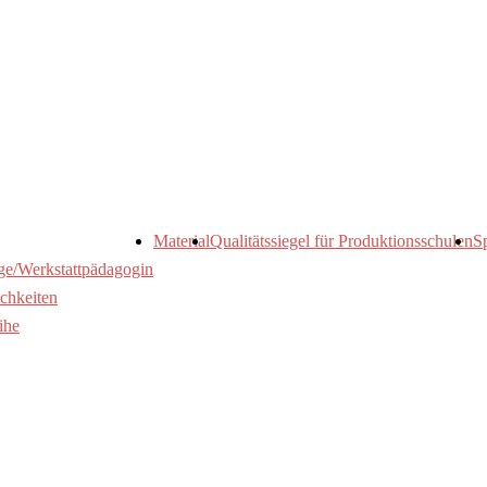
Material
Qualitätssiegel für Produktionsschulen
S
ge/Werkstattpädagogin
chkeiten
ihe