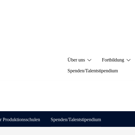
Über uns
Fortbildung
Spenden/Talentstipendium
ür Produktionsschulen
Spenden/Talentstipendium