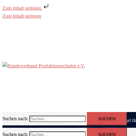
Zum Inhalt springen
Zum Inhalt springen
Suchen nach:
Über uns
Fortbildung
Material
Qualitätssiegel f
Suchen nach: