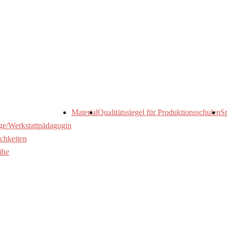
Material
Qualitätssiegel für Produktionsschulen
S
ge/Werkstattpädagogin
chkeiten
ihe